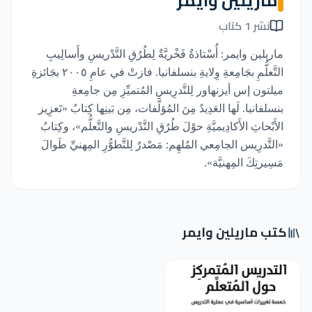
ماريلين وايمر
نشر 1 كتاب
ماريلين وايمر: أُسْتاذةٌ فَخْريَّةٌ لِطُرُقِ التَّدْريسِ وأَسالِيبِ
التَّعلُّمِ بجَامِعةِ وِلايةِ بنسلفانيا. فازتْ في عامِ ٢٠٠٥ بجَائزةِ
ميلتون إس أيزنهاور لِلتَّدرِيسِ المُتميِّزِ مِن جامِعةِ
بنسلفانيا. لَها العَدِيدُ مِنَ المُؤلَّفات، مِن بَينِها كِتابُ «تَعزِيز
الأَبْحاثِ الأَكادِيميَّةِ حوْلَ طُرُقِ التَّدْريسِ والتَّعلُّم»، وكِتابُ
«التَّدرِيس الجامِعي المُلهِم: مَصْدرٌ لِلتَّطوُّرِ المِهنيِّ طَوالَ
مَسِيرتِكَ المِهنيَّة».
كتب ماريلين وايمر