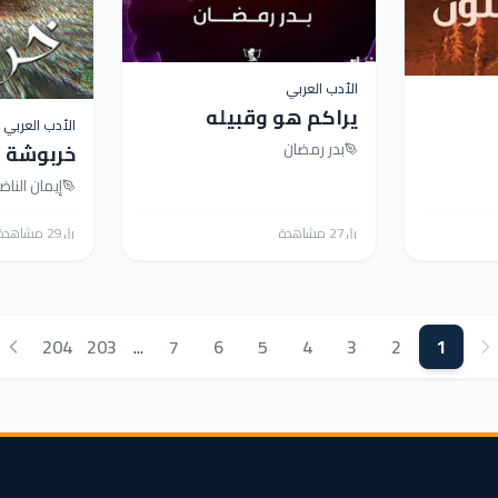
الأدب العربي
يراكم هو وقبيله
الأدب العربي
بدر رمضان
خربوشة
إيمان النا
27 مشاهدة
29 مشاهدة
204
203
...
7
6
5
4
3
2
1