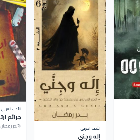
الأدب العربي
جرائم ارت
بدر رمضان
الأدب العربي
إله وجني