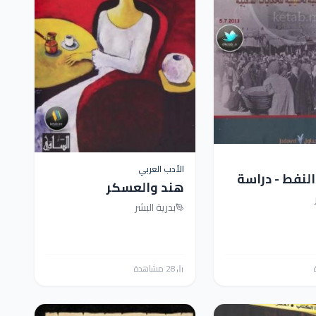
الأدب العربي
النفط - دراسة
هند والعسكر
ية تحليلية
بدرية البشر
 الشعبية
28 مشاهدة