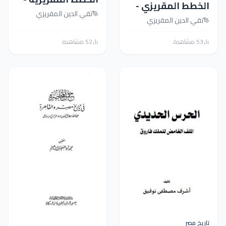
طط المقريزي -
الجزء الأول
تقي الدين المقريزي
زء الثاني
ي الدين المقريزي
ة
52 مشاهدة
 مصر