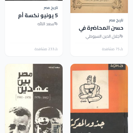
تاريخ مصر
5 يونيو نكسة أم
 مصر
مؤامرة ؟
سعد التائه
 المحاضرة في
ار مصر والقاهرة
ال الدين السيوطي
ة
233 مشاهدة