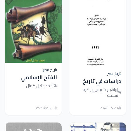
تاريخ مصر
 مصر
الفتح الإسلامي
سات في تاريخ
لمصر
أحمد عادل كمال
 البيزنطية
اهيم خميس إبراهيم
امة
ة
21 مشاهدة