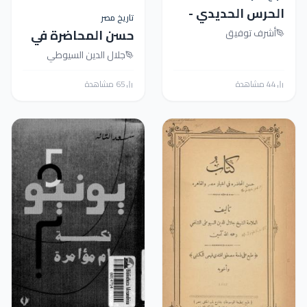
رس الحديدي -
تاريخ مصر
لف الغامض
رف توفيق
حسن المحاضرة في
لك فاروق
تاريخ مصر والقاهرة
جلال الدين السيوطي
ة
65 مشاهدة