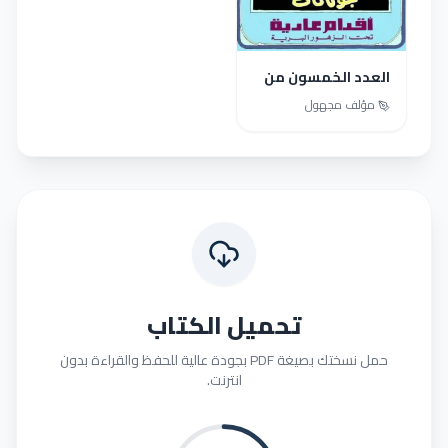
العدد الخمسون من
مجلة تان تان - السنة
مؤلف مجهول
السابعة
تحميل الكتاب
حمل نسختك بصيغة PDF بجودة عالية للحفظ والقراءة بدون
انترنت.