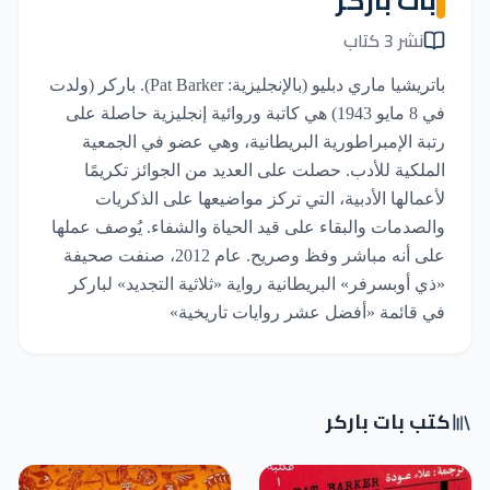
بات باركر
نشر 3 كتاب
باتريشيا ماري دبليو (بالإنجليزية: Pat Barker). باركر (ولدت
في 8 مايو 1943) هي كاتبة وروائية إنجليزية حاصلة على
رتبة الإمبراطورية البريطانية، وهي عضو في الجمعية
الملكية للأدب. حصلت على العديد من الجوائز تكريمًا
لأعمالها الأدبية، التي تركز مواضيعها على الذكريات
والصدمات والبقاء على قيد الحياة والشفاء. يُوصف عملها
على أنه مباشر وفظ وصريح. عام 2012، صنفت صحيفة
«ذي أوبسرفر» البريطانية رواية «ثلاثية التجديد» لباركر
في قائمة «أفضل عشر روايات تاريخية»
كتب بات باركر