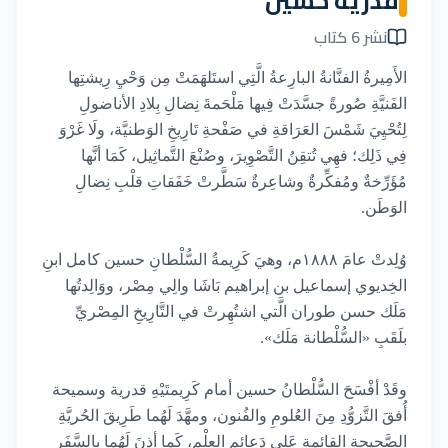
قدرية حسين
نشر 6 كتاب
الأَمِيرةُ الفنَّانةُ البارِعةُ الَّتِي استَلهَمَتْ مِن وَحْيِ رِيشتِها
الفَنيَّةِ صُورةً جسَّدَتْ فِيها مَلْحَمةَ نِضالِ بِلادِ الأناضولِ
لِتُحْيِيَ شَمْسَ العَرَاقةِ في صَفْحةِ تَارِيخِ الوَطنيَّة، ولَا غَرْوَ
فِي ذَلِك؛ فهِي تُتقِنُ التَّصْوِيرَ، وصُنْعَ التَّماثِيل، كَمَا أنَّها
مُؤَرِّخةٌ ومُفكِّرةٌ وشاعِرةٌ سَطَّرتْ خَفَقاتِ قلْبِ نِضالِ
الوَطَن.
وُلِدتْ عامَ ١٨٨٨م، وهيَ كَرِيمةُ السُّلْطانِ حسين كامل ابنِ
الخِديوي إسماعيل بن إبراهيم بَاشَا والِي مِصْر، ووَالِدتُها
مَلَك حسن طوران الَّتي اشتُهِرتْ في التَّارِيخِ المِصْريِّ
بلَقَبِ «السُّلْطانة مَلَك».
وقَدْ أفْسَحَ السُّلْطانُ حسين أمام كَرِيمتَيْهِ قدرية وسميحة
أُفقَ التَّزوُّدِ مِنَ العُلومِ والفُنون، ومهَّدَ لَهُما طَرِيقَ الحُريَّةِ
الصَّحِيحةِ القائِمةِ عَلى دَعائِمِ العِلْم، كَما أذِنَ لَهُما بالسَّفَرِ