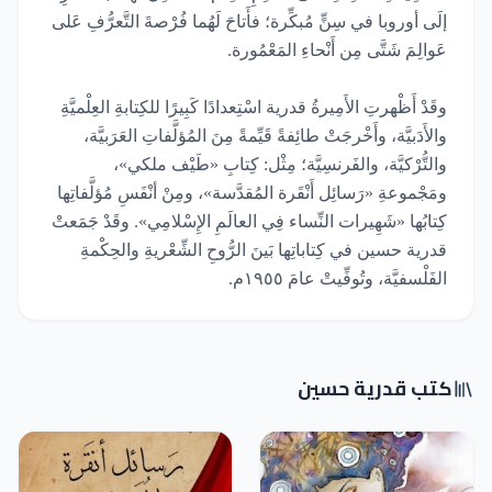
إلَى أوروبا في سِنٍّ مُبكِّرة؛ فأَتاحَ لَهُما فُرْصةَ التَّعرُّفِ عَلى
عَوالِمَ شَتَّى مِن أَنْحاءِ المَعْمُورة.
وقَدْ أَظْهرتِ الأَمِيرةُ قدرية اسْتِعدادًا كَبِيرًا للكِتابةِ العِلْميَّةِ
والأَدَبيَّة، وأَخْرجَتْ طائِفةً قَيِّمةً مِنَ المُؤلَّفاتِ العَرَبيَّة،
والتُّرْكيَّة، والفَرنسِيَّة؛ مِثْل: كِتابِ «طَيْف ملكي»،
ومَجْموعةِ «رَسائِل أَنْقَرة المُقدَّسة»، ومِنْ أنْفَسِ مُؤلَّفاتِها
كِتابُها «شَهِيرات النِّساء فِي العالَمِ الإِسْلامِي». وقَدْ جَمَعتْ
قدرية حسين في كِتاباتِها بَينَ الرُّوحِ الشِّعْريةِ والحِكْمةِ
الفَلْسفيَّة، وتُوفِّيتْ عامَ ١٩٥٥م.
كتب قدرية حسين